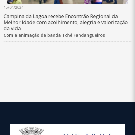
15/04/2024
Campina da Lagoa recebe Encontrão Regional da
Melhor Idade com acolhimento, alegria e valorização
da vida
Com a animação da banda Tchê Fandangueiros
conteúdo
rodapé