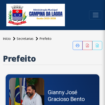
conteúdo do menu
Início
Secretarias
Prefeito
conteúdo
principal
Prefeito
Gianny José
Gracioso Bento