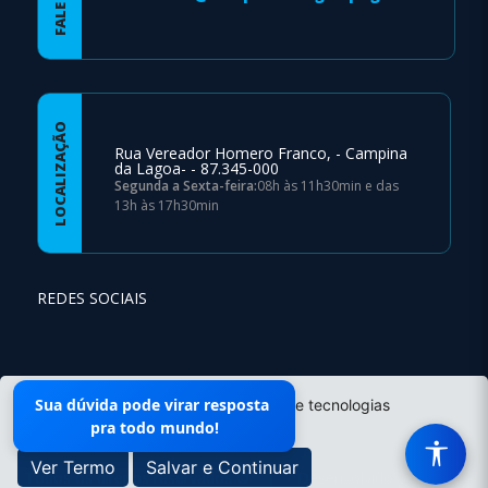
LOCALIZAÇÃO
Rua Vereador Homero Franco, - Campina
da Lagoa- - 87.345-000
Segunda a Sexta-feira:
08h às 11h30min e das
13h às 17h30min
REDES SOCIAIS
Mapa do Site
Sua dúvida pode virar resposta
O site da Prefeitura não utiliza cookies e tecnologias
pra todo mundo!
semelhantes.
Ver Termo
Salvar e Continuar
- Todos os direitos reservados ©
|
Desenvolvido por
Vale -