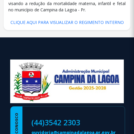
visando a redução da mortalidade materna, infantil e fetal
no município de Campina da Lagoa - Pr.
CLIQUE AQUI PARA VISUALIZAR O REGIMENTO INTERNO
conteúdo
rodapé
FALE CONOSCO
(44)3542 2303
ouvidoria@campinadalagoa.pr.gov.br