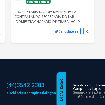
Vaga disponível
PROPRIETARIA DA LOJA MARIKEL ESTA
CONTRATANDO SECRETARIA DO LAR
(DOMESTICA)HORÁRIO DE TRABALHO :D...
Candidate-se
LOCALIZAÇÃO
(44)3542 2303
Rua Vereador Homer
Campina da Lagoa- -
Segunda a Sexta-fe
ouvidoria@campinadalagoa.pr.gov.br
11h30min e das 13h