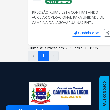
Vaga disponível
PRECISÃO RURAL ESTA CONTRATANDO
AUXILIAR OPERACIONAL PARA UNIDADE DE
CAMPINA DA LAGOAATUA NAS ENT...
Candidate-se
Última Atualização em: 23/06/2026 15:19:25
«
1
»
conteúdo
rodapé
FALE CONOSCO