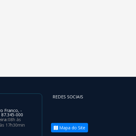
REDES SOCIAIS
o Franco, -
 87.345-000
ira:
08h às
 às 17h30min
Mapa do Site