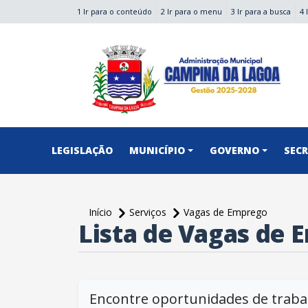
1 Ir para o conteúdo
2 Ir para o menu
3 Ir para a busca
4 
conteúdo do menu
LEGISLAÇÃO
MUNICÍPIO
GOVERNO
SEC
Início
Serviços
Vagas de Emprego
Lista de Vagas de
conteúdo
principal
Encontre oportunidades de traba