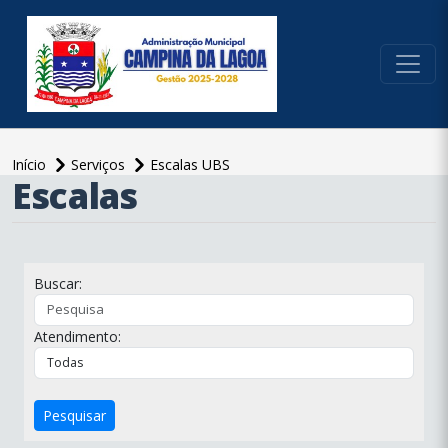
conteúdo do menu
Início
Serviços
Escalas UBS
Escalas
conteúdo
principal
Buscar:
Atendimento:
Pesquisar