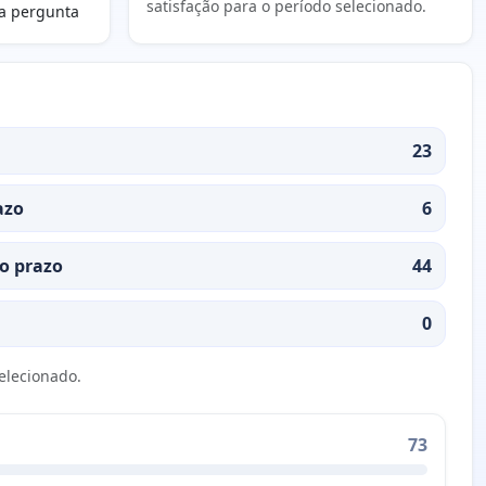
satisfação para o período selecionado.
a pergunta
23
azo
6
o prazo
44
0
selecionado.
73