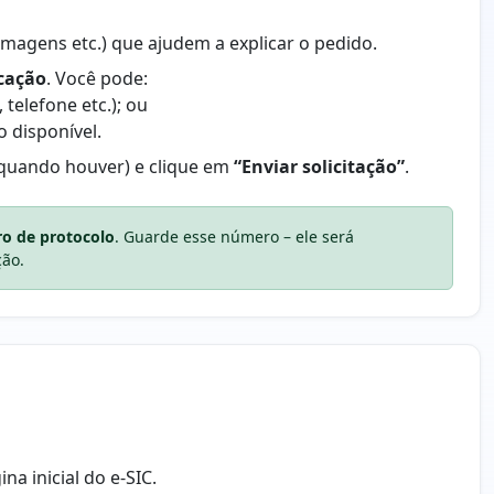
imagens etc.) que ajudem a explicar o pedido.
icação
. Você pode:
telefone etc.); ou
o disponível.
(quando houver) e clique em
“Enviar solicitação”
.
o de protocolo
. Guarde esse número – ele será
ção.
na inicial do e-SIC.