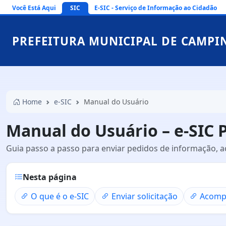
Você Está Aqui
SIC
E-SIC - Serviço de Informação ao Cidadão
PREFEITURA MUNICIPAL DE CAMPI
Home
e-SIC
Manual do Usuário
Manual do Usuário – e-SIC 
Guia passo a passo para enviar pedidos de informação, a
Nesta página
O que é o e-SIC
Enviar solicitação
Acomp