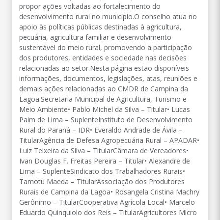
propor ações voltadas ao fortalecimento do
desenvolvimento rural no município.O conselho atua no
apoio às políticas públicas destinadas à agricultura,
pecuária, agricultura familiar e desenvolvimento
sustentável do meio rural, promovendo a participação
dos produtores, entidades e sociedade nas decisões
relacionadas ao setor.Nesta página estão disponíveis
informações, documentos, legislações, atas, reuniões e
demais ações relacionadas ao CMDR de Campina da
Lagoa.Secretaria Municipal de Agricultura, Turismo e
Meio Ambiente• Pablo Michel da Silva – Titular• Lucas
Paim de Lima – SuplenteInstituto de Desenvolvimento
Rural do Paraná – IDR• Everaldo Andrade de Ávila –
TitularAgência de Defesa Agropecuária Rural – APADAR•
Luiz Teixeira da Silva – TitularCâmara de Vereadores•
Ivan Douglas F. Freitas Pereira – Titular• Alexandre de
Lima – SuplenteSindicato dos Trabalhadores Rurais•
Tamotu Maeda – TitularAssociação dos Produtores
Rurais de Campina da Lagoa• Rosangela Cristina Machry
Gerônimo – TitularCooperativa Agrícola Local• Marcelo
Eduardo Quinquiolo dos Reis – TitularAgricultores Micro