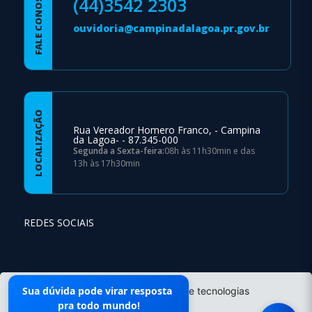
FALE CONOSCO
(44)3542 2303
ouvidoria@campinadalagoa.pr.gov.br
LOCALIZAÇÃO
Rua Vereador Homero Franco, - Campina
da Lagoa- - 87.345-000
Segunda a Sexta-feira:
08h às 11h30min e das
13h às 17h30min
REDES SOCIAIS
Mapa do Site
Sua dúvida pode virar resposta
O site da Prefeitura não utiliza cookies e tecnologias
pra todo mundo!
semelhantes.