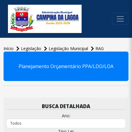
conteúdo do menu
Início
Legislação
Legislação Municipal
RAG
conteúdo
principal
Planejamento Orçamentário PPA/LDO/LOA
BUSCA DETALHADA
Ano:
Tipo Lei: