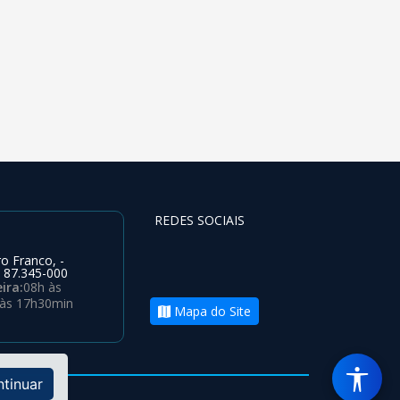
REDES SOCIAIS
o Franco, -
 87.345-000
ira:
08h às
 às 17h30min
Mapa do Site
ntinuar