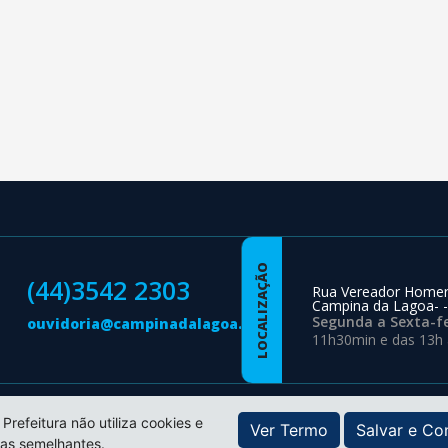
LOCALIZAÇÃO
(44)3542 2303
Rua Vereador Homer
Campina da Lagoa- -
Segunda a Sexta-fe
ouvidoria@campinadalagoa.pr.gov.br
11h30min e das 13h
 Prefeitura não utiliza cookies e
Ver Termo
Salvar e Co
ias semelhantes.