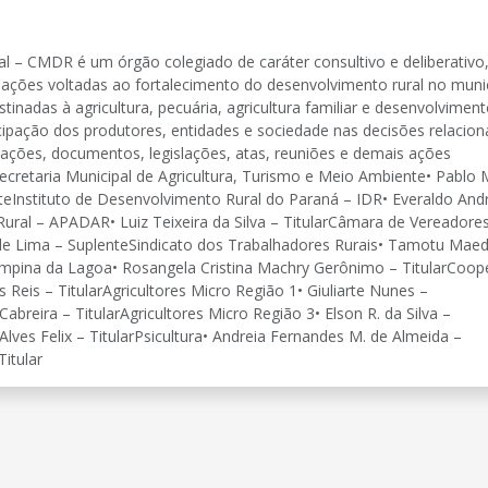
 – CMDR é um órgão colegiado de caráter consultivo e deliberativo
 ações voltadas ao fortalecimento do desenvolvimento rural no muni
stinadas à agricultura, pecuária, agricultura familiar e desenvolvimen
cipação dos produtores, entidades e sociedade nas decisões relacio
mações, documentos, legislações, atas, reuniões e demais ações
retaria Municipal de Agricultura, Turismo e Meio Ambiente• Pablo 
enteInstituto de Desenvolvimento Rural do Paraná – IDR• Everaldo And
Rural – APADAR• Luiz Teixeira da Silva – TitularCâmara de Vereadores
re de Lima – SuplenteSindicato dos Trabalhadores Rurais• Tamotu Mae
ampina da Lagoa• Rosangela Cristina Machry Gerônimo – TitularCoope
 Reis – TitularAgricultores Micro Região 1• Giuliarte Nunes –
abreira – TitularAgricultores Micro Região 3• Elson R. da Silva –
 Alves Felix – TitularPsicultura• Andreia Fernandes M. de Almeida –
itular