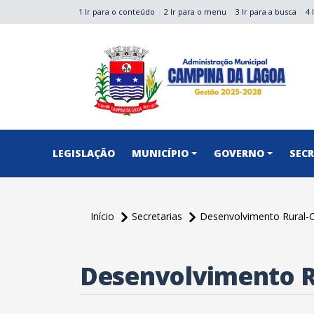
1 Ir para o conteúdo
2 Ir para o menu
3 Ir para a busca
4 
conteúdo do menu
LEGISLAÇÃO
MUNICÍPIO
GOVERNO
SEC
Início
Secretarias
Desenvolvimento Rural
conteúdo
principal
Desenvolvimento 