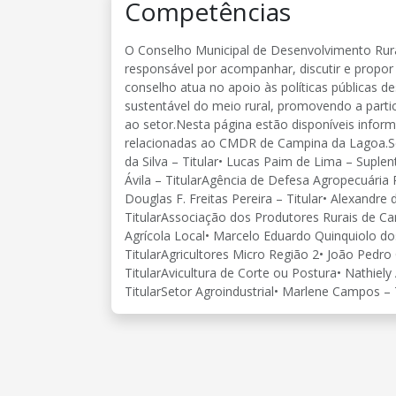
Competências
O Conselho Municipal de Desenvolvimento Rural
responsável por acompanhar, discutir e propor
conselho atua no apoio às políticas públicas de
sustentável do meio rural, promovendo a parti
ao setor.Nesta página estão disponíveis infor
relacionadas ao CMDR de Campina da Lagoa.Sec
da Silva – Titular• Lucas Paim de Lima – Supl
Ávila – TitularAgência de Defesa Agropecuária 
Douglas F. Freitas Pereira – Titular• Alexand
TitularAssociação dos Produtores Rurais de C
Agrícola Local• Marcelo Eduardo Quinquiolo dos
TitularAgricultores Micro Região 2• João Pedro C
TitularAvicultura de Corte ou Postura• Nathiely
TitularSetor Agroindustrial• Marlene Campos – T