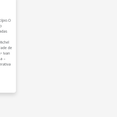
,
cípio.O
to
nadas
Michel
rade de
• Ivan
da –
rativa